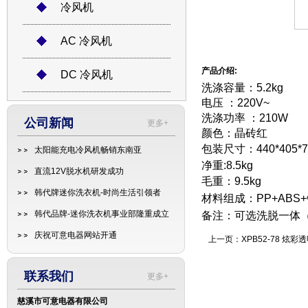
冷风机
AC 冷风机
产品介绍:
DC 冷风机
洗涤容量：5.2kg
电压 ：220V~
洗涤功率 ：210W
公司新闻
更多+
颜色：晶砖红
包装尺寸：440*405
*
太阳能充电冷风机畅销东南亚
净重:8.5kg
直流12V脱水机研发成功
毛重：9.5kg
韩代牌迷你洗衣机-时尚生活引领者
材料组成：PP+ABS
韩代品牌-迷你洗衣机事业部隆重成立
备注：可选洗脱一体
庆祝可意电器网站开通
上一页：
XPB52-78 炫彩
联系我们
更多+
慈溪市可意电器有限公司