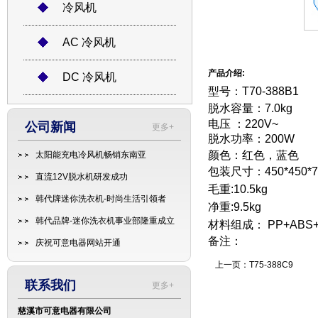
冷风机
AC 冷风机
产品介绍:
DC 冷风机
型号：T70-388B1
脱水容量：7.0kg
电压 ：220V~
公司新闻
更多+
脱水功率：200W
颜色：红色，蓝色
太阳能充电冷风机畅销东南亚
包装尺寸：450*450*7
直流12V脱水机研发成功
毛重:10.5kg
韩代牌迷你洗衣机-时尚生活引领者
净重:9.5kg
韩代品牌-迷你洗衣机事业部隆重成立
材料组成： PP+AB
备注：
庆祝可意电器网站开通
上一页：
T75-388C9
联系我们
更多+
慈溪市可意电器有限公司