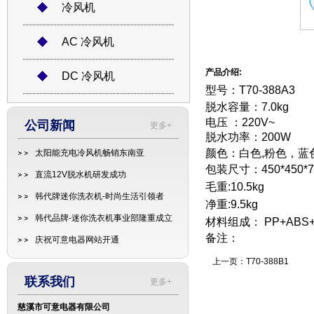
冷风机
AC 冷风机
产品介绍:
DC 冷风机
型号：T70-388A3
脱水容量：7.0kg
电压 ：220V~
公司新闻
更多+
脱水功率：200W
颜色：白色,粉色，蓝
太阳能充电冷风机畅销东南亚
包装尺寸：450*450*7
直流12V脱水机研发成功
毛重:10.5kg
韩代牌迷你洗衣机-时尚生活引领者
净重:9.5kg
韩代品牌-迷你洗衣机事业部隆重成立
材料组成： PP+AB
备注：
庆祝可意电器网站开通
上一页：
T70-388B1
联系我们
更多+
慈溪市可意电器有限公司